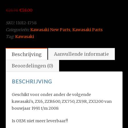
Oorspronkelijke
Huidige
€
21.78
€
18.00
prijs
prijs
SKU:
11012-1758
was:
is:
Categorieën:
Kawasaki New Parts
,
Kawasaki Parts
€21.78.
€18.00.
Tag:
Kawasaki
Aanvullende informatie
Beschrijving
Beoordelingen (0)
BESCHRIJVING
Geschikt voor onder ander de volgende
kawasaki’s, ZX6, ZZR600, ZX750, ZX9R, ZX1200 van
bouwjaar 1991 t/m 2008
Is OEM niet meer leverbaar!!