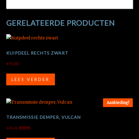
GERELATEERDE PRODUCTEN
KUIPDEEL RECHTS ZWART
€
95.00
LEES VERDER
Aanbieding!
TRANSMISSIE DEMPER, VULCAN
Oorspronkelijke
Huidige
€
19.25
€
17.95
prijs
prijs