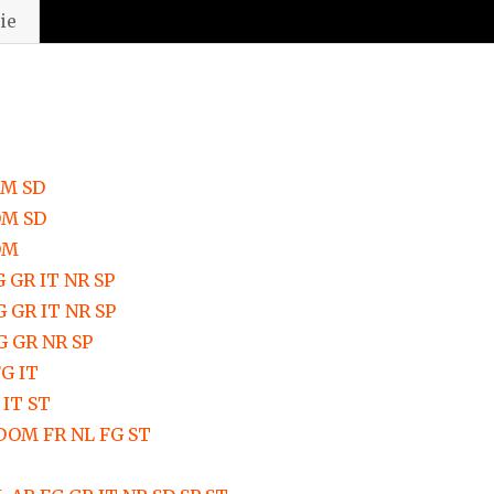
ie
OM SD
OM SD
OM
 GR IT NR SP
 GR IT NR SP
G GR NR SP
G IT
 IT ST
DOM FR NL FG ST