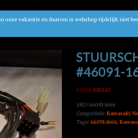
n onze vakantie en daarom is webshop tijdelijk niet be
STUURSCH
#46091-1
Oorspronkelijke
Huidige
€
217.91
€
163.43
prijs
prijs
SKU:
46091-1666
was:
is:
Categorieën:
Kawasaki Ne
€217.91.
€163.43.
Tags:
46091-1666
,
Kawasa