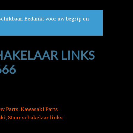
schikbaar. Bedankt voor uw begrip en
AKELAAR LINKS
666
w Parts
,
Kawasaki Parts
ki
,
Stuur schakelaar links