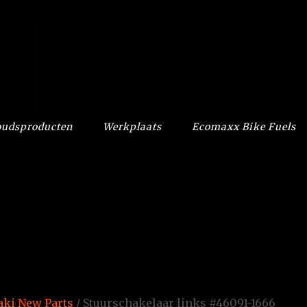
udsproducten
Werkplaats
Ecomaxx Bike Fuels
ki New Parts
/ Stuurschakelaar links #46091-1666