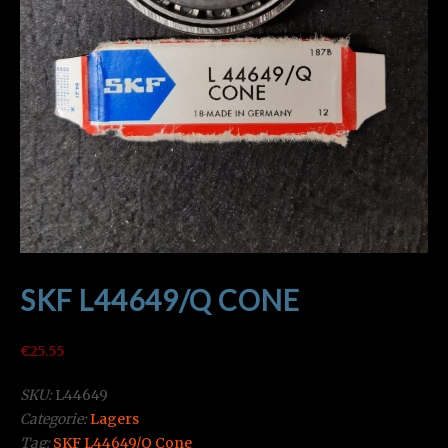
SKF L44649/Q CONE
€
25.55
SKU:
L44649
Categorie:
Lagers
Tag:
SKF L44649/Q Cone