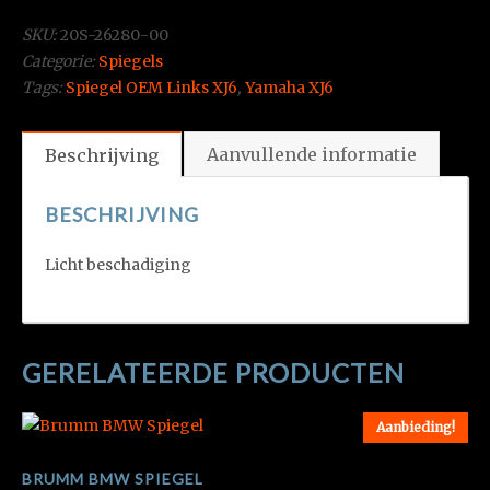
SKU:
20S-26280-00
Categorie:
Spiegels
Tags:
Spiegel OEM Links XJ6
,
Yamaha XJ6
Aanvullende informatie
Beschrijving
BESCHRIJVING
Licht beschadiging
GERELATEERDE PRODUCTEN
Aanbieding!
BRUMM BMW SPIEGEL