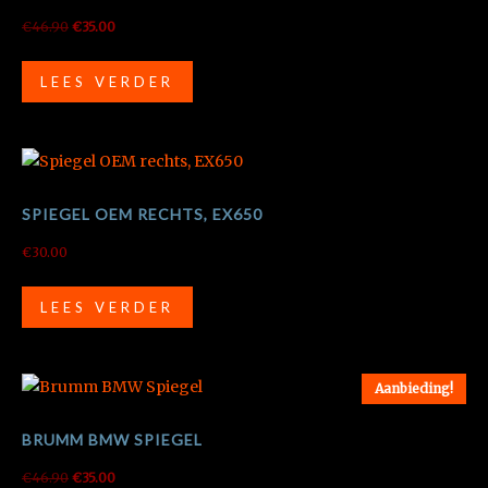
Oorspronkelijke
Huidige
€
46.90
€
35.00
prijs
prijs
was:
is:
LEES VERDER
€46.90.
€35.00.
SPIEGEL OEM RECHTS, EX650
€
30.00
LEES VERDER
Aanbieding!
BRUMM BMW SPIEGEL
Oorspronkelijke
Huidige
€
46.90
€
35.00