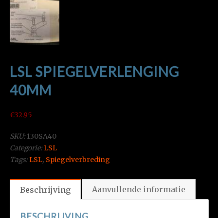
LSL SPIEGELVERLENGING
40MM
€
32.95
SKU:
130SA40
Categorie:
LSL
Tags:
LSL
,
Spiegelverbreding
Aanvullende informatie
Beschrijving
BESCHRIJVING