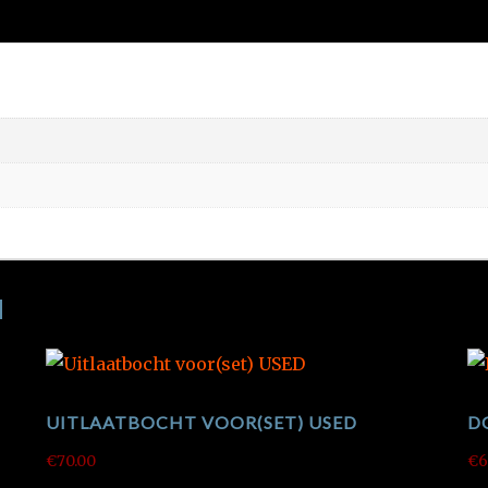
N
UITLAATBOCHT VOOR(SET) USED
D
€
70.00
€
6