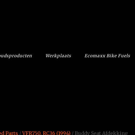
udsproducten
Werkplaats
Ecomaxx Bike Fuels
d Parts
/
VFR750, RC36 (1994)
/ Buddy Seat Afdekking