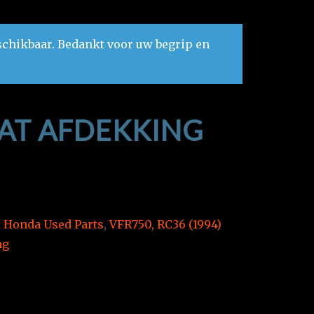
schikbaar. Bedankt voor uw begrip en
AT AFDEKKING
,
Honda Used Parts
,
VFR750, RC36 (1994)
ng