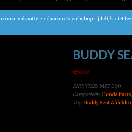
n onze vakantie en daarom is webshop tijdelijk niet be
BUDDY SE
€
50.00
SKU:
77225-MZ7-000
Categorieën:
Honda Parts
Tag:
Buddy Seat Afdekki