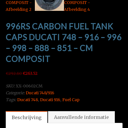
996RS CARBON FUEL TANK
CAPS DUCATI 748 – 916 – 996
– 998 – 888 – 851 – CM
COMPOSIT
Oorspronkelijke
Huidige
€
292.80
€
263.52
prijs
prijs
SKU:
XX-00602CM
was:
is:
Categorie:
Ducati 748/916
€292.80.
€263.52.
Tags:
Ducati 748
,
Ducati 916
,
Fuel Cap
Aanvullende informatie
Beschrijving