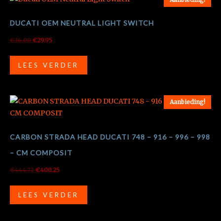
DUCATI OEM NEUTRAL LIGHT SWITCH
Oorspronkelijke
Huidige
€
36.00
€
29.95
prijs
prijs
was:
is:
LEES VERDER
€36.00.
€29.95.
Aanbieding!
CARBON STRADA HEAD DUCATI 748 – 916 – 996 – 998
– CM COMPOSIT
Oorspronkelijke
Huidige
€
444.72
€
400.25
prijs
prijs
was:
is:
LEES VERDER
€444.72.
€400.25.