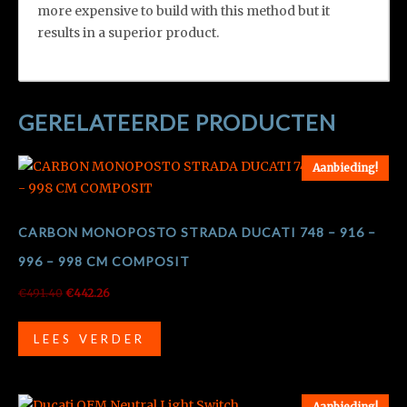
more expensive to build with this method but it
results in a superior product.
GERELATEERDE PRODUCTEN
Aanbieding!
CARBON MONOPOSTO STRADA DUCATI 748 – 916 –
996 – 998 CM COMPOSIT
Oorspronkelijke
Huidige
€
491.40
€
442.26
prijs
prijs
was:
is:
LEES VERDER
€491.40.
€442.26.
Aanbieding!