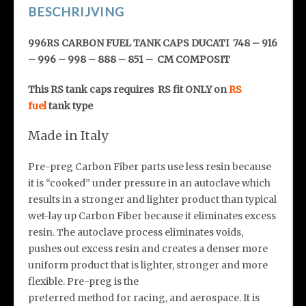
BESCHRIJVING
996RS CARBON FUEL TANK CAPS DUCATI 748 – 916
– 996 – 998 – 888 – 851 – CM COMPOSIT
This RS tank caps requires RS fit ONLY on
RS
fuel
tank type
Made in Italy
Pre-preg Carbon Fiber parts use less resin because
it is “cooked” under pressure in an autoclave which
results in a stronger and lighter product than typical
wet-lay up Carbon Fiber because it eliminates excess
resin. The autoclave process eliminates voids,
pushes out excess resin and creates a denser more
uniform product that is lighter, stronger and more
flexible. Pre-preg is the
preferred method for racing, and aerospace. It is