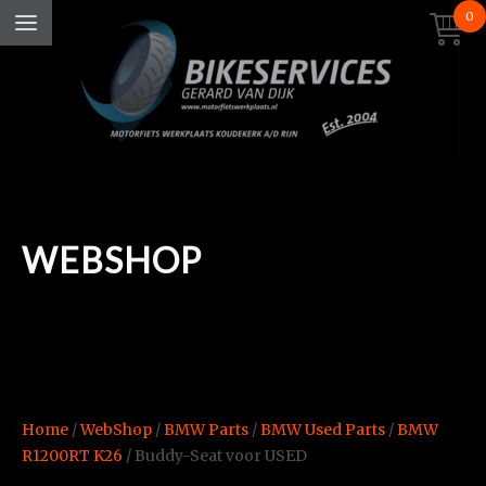
0
WEBSHOP
Home
/
WebShop
/
BMW Parts
/
BMW Used Parts
/
BMW
R1200RT K26
/ Buddy-Seat voor USED