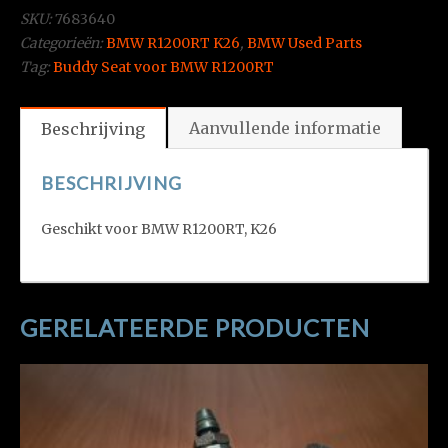
SKU:
7683640
Categorieën:
BMW R1200RT K26
,
BMW Used Parts
Tag:
Buddy Seat voor BMW R1200RT
Aanvullende informatie
Beschrijving
BESCHRIJVING
Geschikt voor BMW R1200RT, K26
GERELATEERDE PRODUCTEN