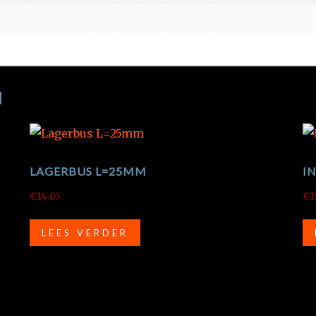
N
LAGERBUS L=25MM
I
€
14.65
€
1
LEES VERDER