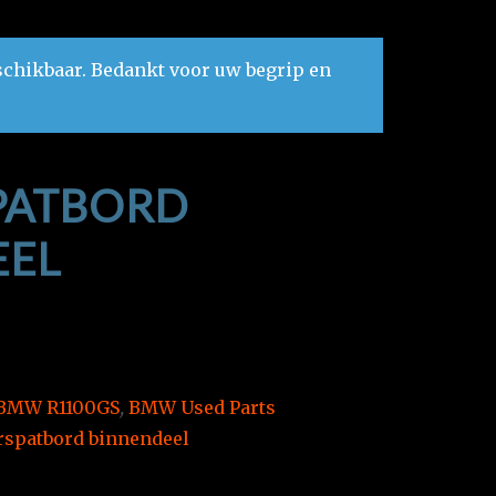
schikbaar. Bedankt voor uw begrip en
PATBORD
EEL
BMW R1100GS
,
BMW Used Parts
rspatbord binnendeel