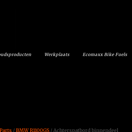
udsproducten
Werkplaats
Ecomaxx Bike Fuels
Parts
/
BMW R1100GS
/ Achterspatbord binnendeel