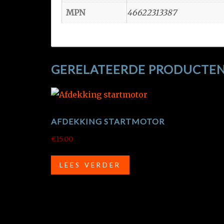
MPN
46622313387
GERELATEERDE PRODUCTE
AFDEKKING STARTMOTOR
€
15.00
LEES VERDER