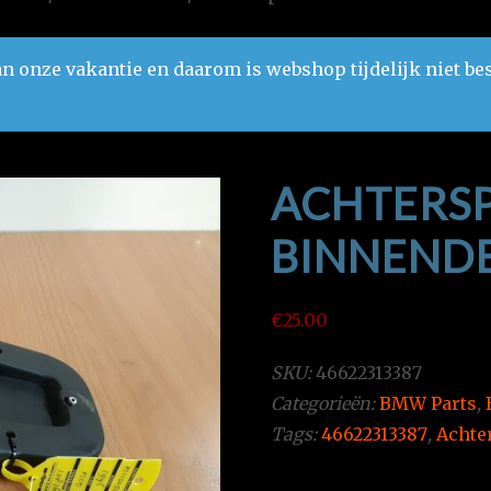
n onze vakantie en daarom is webshop tijdelijk niet be
ACHTERS
BINNEND
€
25.00
SKU:
46622313387
Categorieën:
BMW Parts
,
Tags:
46622313387
,
Achte