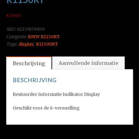
€
55.00
SKU:
62137679850
Categorie:
BMW R1150RT
Tags:
display
,
R11500RT
Aanvullende informatie
Beschrijving
BESCHRIJVING
Bestuurder Informatie Indikator Display
Geschikt voor de 6-versnelling