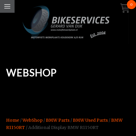
0
WEBSHOP
Home
/
WebShop
/
BMW Parts
/
BMW Used Parts
/
BMW
R1150RT
/ Additional Display BMW R1150RT