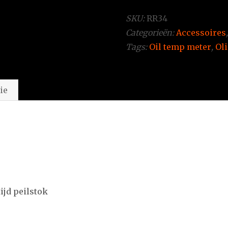
SKU:
RR34
Categorieën:
Accessoires
Tags:
Oil temp meter
,
Ol
ie
ijd peilstok