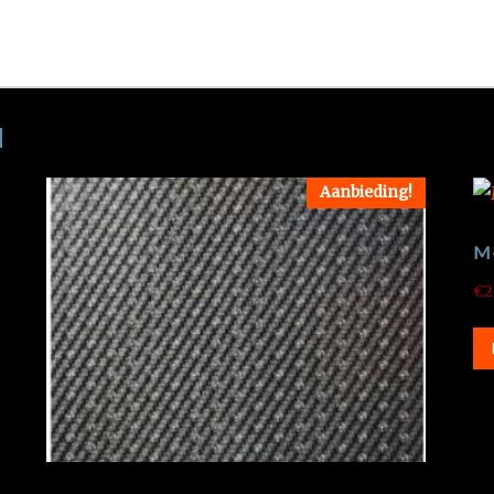
N
Aanbieding!
M
€
2