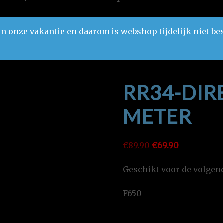
n onze vakantie en daarom is webshop tijdelijk niet be
RR34-DIRE
METER
Oorspronkelijke
Huidige
€
89.90
€
69.90
prijs
prijs
Geschikt voor de volge
was:
is:
€89.90.
€69.90.
F650