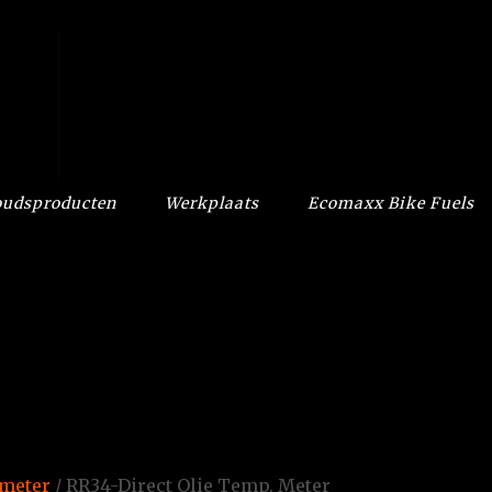
udsproducten
Werkplaats
Ecomaxx Bike Fuels
.meter
/ RR34-Direct Olie Temp. Meter