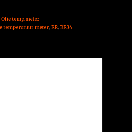
,
Olie temp.meter
ie temperatuur meter
,
RR
,
RR34