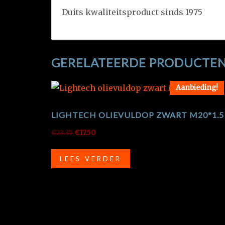
Duits kwaliteitsproduct sinds 1975
GERELATEERDE PRODUCTE
Aanbieding!
LIGHTECH OLIEVULDOP ZWART M20*1.5
Oorspronkelijke
Huidige
€
23.35
€
17.50
prijs
prijs
was:
is:
LEES VERDER
€23.35.
€17.50.