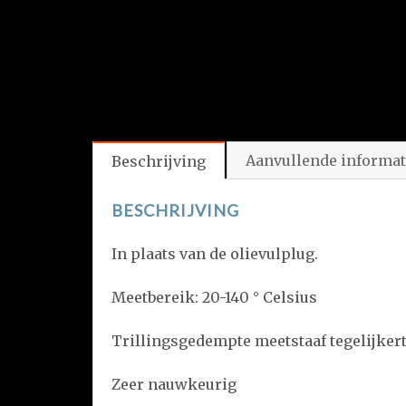
Aanvullende informat
Beschrijving
BESCHRIJVING
In plaats van de olievulplug.
Meetbereik: 20-140 ° Celsius
Trillingsgedempte meetstaaf tegelijkert
Zeer nauwkeurig