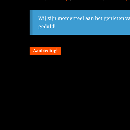
Wij zijn momenteel aan het genieten va
geduld!
Aanbieding!