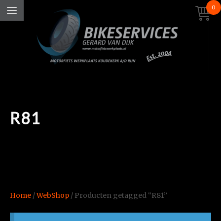
0
R81
Home
/
WebShop
/ Producten getagged “R81”