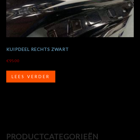
KUIPDEEL RECHTS ZWART
€
95.00
LEES VERDER
PRODUCTCATEGORIEËN