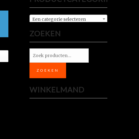
Een categorie selecteren
ZOEKEN
Zoeken
naar:
ZOEKEN
WINKELMAND