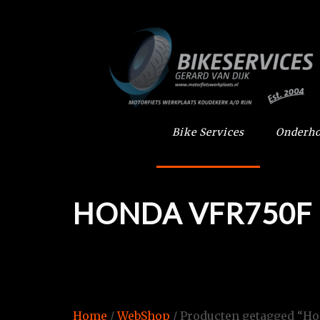
Bike Services
Onderho
HONDA VFR750F
Home
/
WebShop
/ Producten getagged “Ho