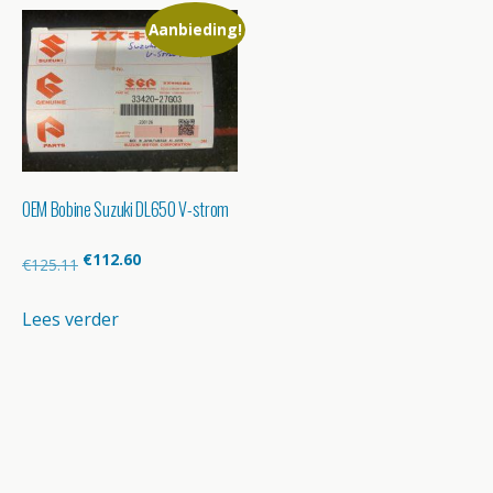
Aanbieding!
OEM Bobine Suzuki DL650 V-strom
Oorspronkelijke
Huidige
€
112.60
€
125.11
prijs
prijs
was:
is:
Lees verder
€125.11.
€112.60.