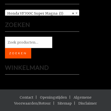
Honda VF700C Super Magna (1)
×
ZOEKEN
Zoeken
naar:
ZOEKEN
WINKELMAND
Contact
Openingstijden
Algemene
Voorwaarden/Retour
Sitemap
Disclaimer