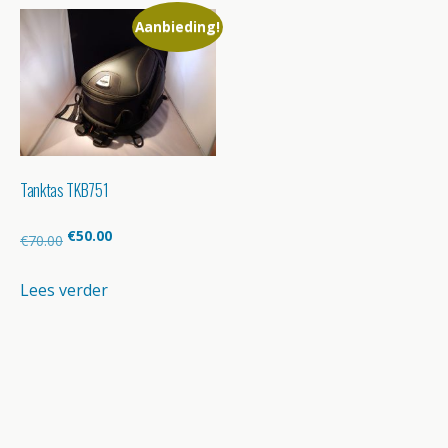
Aanbieding!
Tanktas TKB751
Oorspronkelijke
Huidige
€
50.00
€
70.00
prijs
prijs
was:
is:
Lees verder
€70.00.
€50.00.