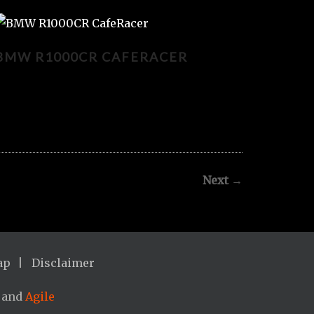
BMW R1000CR CAFERACER
BMW R1000CR CAFERACER
Next
→
ap
Disclaimer
and
Agile