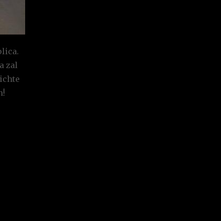
lica.
a zal
ichte
n!