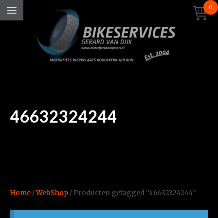
0
46632324244
Home
/
WebShop
/ Producten getagged “46632324244”